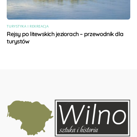
TURYSTYKA I REKREACJA
Rejsy po litewskich jeziorach – przewodnik dla
turystów
Back
To
Top